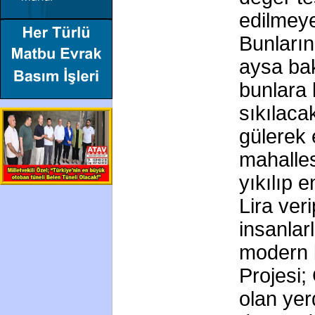
edilmeye
Bunların
aysa bak
bunlara 
sıkılacak
gülerek 
mahalles
yıkılıp e
Lira ver
insanlar
modern b
Projesi;
olan yer