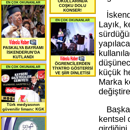
OKULLARINDA
EN ÇOK OKUNANLAR
COŞKU DOLU
KONSER!
İsken
EN ÇOK OKUNANLAR
Layık, k
sürdüğün
yapılac
PASKALYA BAYRAMI
kullanıl
İSKENDERUN’DA
KUTLANDI
düşünece
ÖGRENCİLERDEN
EN ÇOK OKUNANLAR
TİYATRO GÖSTERİSİ
küçük h
VE ŞİİR DİNLETİSİ
Marka ke
değiştir
Türk medyasının
Başkan
güvenilir limanı: KGK
kentsel
girdiğini