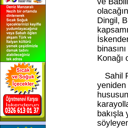
ve Babil
olacağın
Dingil, 
kapsamı
İskende
binasını
Konağı o
Sahil 
yeniden 
hususund
karayoll
bakışla 
söyleyen