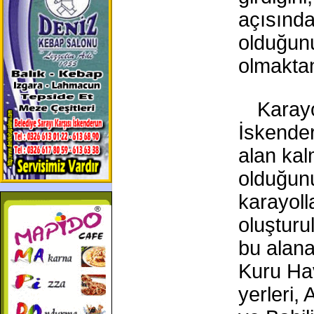
açısında
olduğun
olmaktan
Karayo
İskender
alan kal
olduğunu
karayoll
oluşturu
bu alana
Kuru Hav
yerleri,