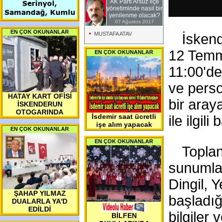
AK Parti Arsuz ilçe
Serinyol,
yönetiminde nasıl bir
Samandağ, Kumlu
yenilenme olacak?
07 Ağustos 2017
EN ÇOK OKUNANLAR
MUSTAFA ATAV
İskend
12 Temm
EN ÇOK OKUNANLAR
11:00'de
ve perso
HATAY KART OFİSİ
bir aray
İSKENDERUN
OTOGARINDA
İsdemir saat ücretli
ile ilgili
işe alım yapacak
EN ÇOK OKUNANLAR
EN ÇOK OKUNANLAR
Toplan
sunumlar
Dingil, 
ŞAHAP YILMAZ
başladığı
DUALARLA YA'D
EDİLDİ
bilgiler v
BİLFEN