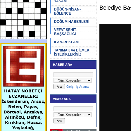
YAŞAM
Belediye Baş
DÜĞÜN-NİŞAN-
EĞLENCE
DOĞUM HABERLERİ
VEFAT-ŞEHİT-
BAŞSAĞLIĞI
İLAN-REKLAM
TANIMAK ve BİLMEK
İSTEDİKLERİNİZ
HABER ARA
Gelişmiş Arama
HATAY NÖBETÇİ
ECZANELERİ
VİDEO ARA
İskenderun, Arsuz,
Belen, Payas,
Dörtyol, Antakya,
Altınözü, Defne,
Kırıkhan, Hassa,
Yayladağ,