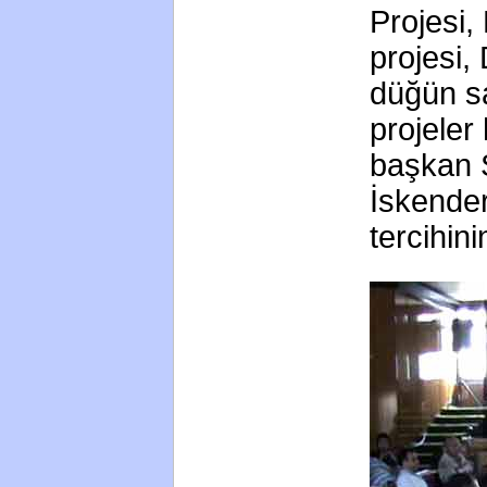
Projesi,
projesi,
düğün sa
projeler
başkan S
İskender
tercihini