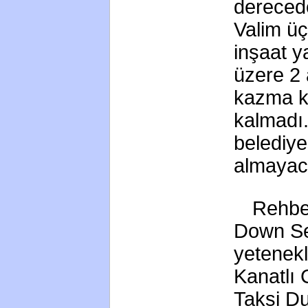
derecede
Valim üç
inşaat y
üzere 2 
kazma kü
kalmadı.
belediye
almayac
Rehber
Down Se
yetenekli
Kanatlı 
Taksi Du