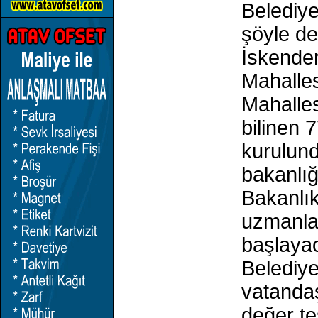
Belediye
şöyle de
İskende
Mahalles
Mahalles
bilinen 
kurulund
bakanlığ
Bakanlık
uzmanla
başlaya
Belediye
vatandaş
değer te