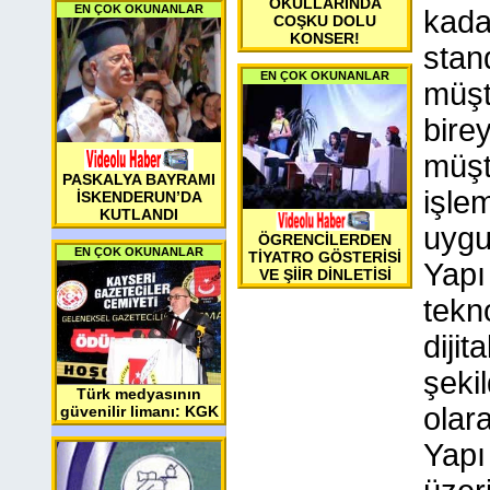
OKULLARINDA
EN ÇOK OKUNANLAR
kada
COŞKU DOLU
KONSER!
stand
EN ÇOK OKUNANLAR
müşt
bire
müşte
PASKALYA BAYRAMI
işlem
İSKENDERUN’DA
KUTLANDI
uygu
ÖGRENCİLERDEN
EN ÇOK OKUNANLAR
TİYATRO GÖSTERİSİ
Yapı
VE ŞİİR DİNLETİSİ
tekn
dijit
şeki
Türk medyasının
olara
güvenilir limanı: KGK
Yapı