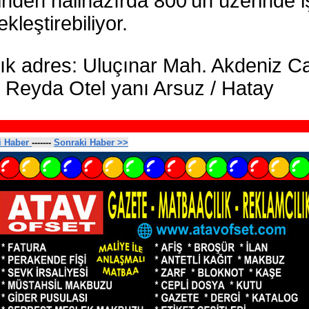
inden halihazırda 800’ün üzerinde 
kleştirebiliyor.
ık adres: Uluçınar Mah. Akdeniz C
 Reyda Otel yanı Arsuz / Hatay
i Haber
-------
Sonraki Haber >>