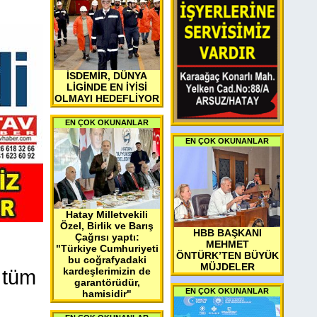
İSDEMİR, DÜNYA
LİGİNDE EN İYİSİ
OLMAYI HEDEFLİYOR
EN ÇOK OKUNANLAR
EN ÇOK OKUNANLAR
Hatay Milletvekili
Özel, Birlik ve Barış
HBB BAŞKANI
Çağrısı yaptı:
MEHMET
"Türkiye Cumhuriyeti
ÖNTÜRK’TEN BÜYÜK
bu coğrafyadaki
MÜJDELER
kardeşlerimizin de
 tüm
garantörüdür,
EN ÇOK OKUNANLAR
hamisidir"