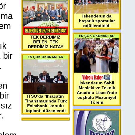
ör
aima
İskenderun'da
başarılı sporcular
Hem
ödüllendirildi
EN ÇOK OKUNANLAR
TEK DERDİMİZ
BELEN, TEK
ık
DERDİMİZ HATAY
 bir
EN ÇOK OKUNANLAR
.
İskenderun Sahil
en
Mesleki ve Teknik
Anadolu Lisesi’nde
bir
İTSO’da ‘İhracatın
coşkulu Mezuniyet
Finansmanında Türk
Töreni
sız
Eximbank’ konulu
toplantı düzenlendi
.