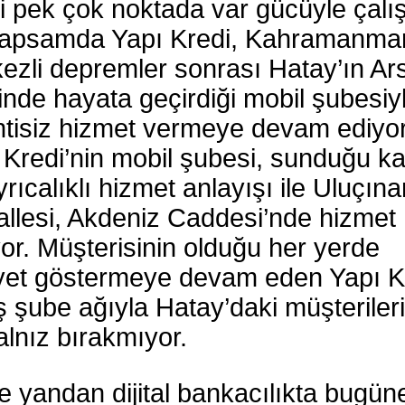
i pek çok noktada var gücüyle çalış
apsamda Yapı Kredi, Kahramanma
ezli depremler sonrası Hatay’ın Ar
sinde hayata geçirdiği mobil şubesiy
ntisiz hizmet vermeye devam ediyor
 Kredi’nin mobil şubesi, sunduğu kali
rıcalıklı hizmet anlayışı ile Uluçına
llesi, Akdeniz Caddesi’nde hizmet
yor. Müşterisinin olduğu her yerde
iyet göstermeye devam eden Yapı K
ş şube ağıyla Hatay’daki müşterileri
alnız bırakmıyor.
e yandan dijital bankacılıkta bugün