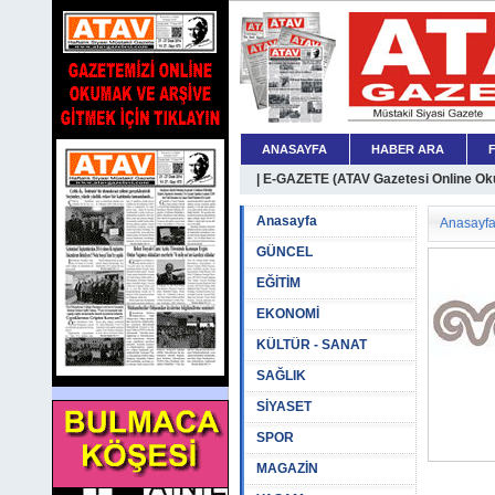
ANASAYFA
HABER ARA
| E-GAZETE (ATAV Gazetesi Online Oku
Anasayfa
Anasayf
GÜNCEL
EĞİTİM
EKONOMİ
KÜLTÜR - SANAT
SAĞLIK
SİYASET
SPOR
MAGAZİN