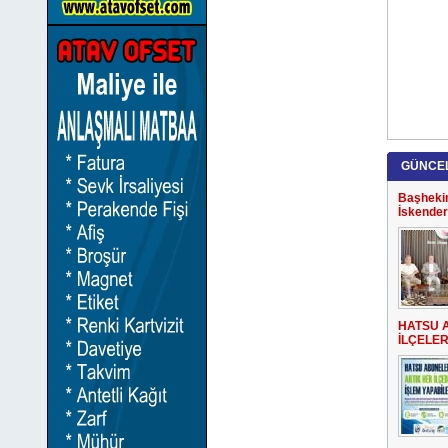
GÜNCE
Başheki
İskender
HATSU 
İLÇELE