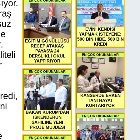
ıyor.
EN ÇOK OKUNANLAR
raş
suz
EVİNİ KENDİSİ
le
YAPMAK İSTEYENE;
500 BİN HİBE, 500 BİN
EĞİTİM GÖNÜLLÜSÜ
.
KREDİ
RECEP ATAKAŞ
PAYAS'A 24
teli
EN ÇOK OKUNANLAR
DERSLİKLİ OKUL
YAPTIRIYOR
r
EN ÇOK OKUNANLAR
redi,
KANSERDE ERKEN
TANI HAYAT
ni
KURTARIYOR
BAKAN KURUM'DAN
EN ÇOK OKUNANLAR
İSKENDERUN
SAHİLİNE YENİ
PROJE MÜJDESİ
e
EN ÇOK OKUNANLAR