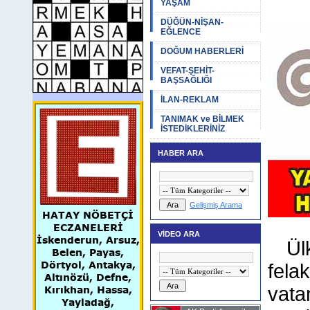
YAŞAM
DÜĞÜN-NİŞAN-
EĞLENCE
DOĞUM HABERLERİ
VEFAT-ŞEHİT-
BAŞSAĞLIĞI
İLAN-REKLAM
TANIMAK ve BİLMEK
İSTEDİKLERİNİZ
HABER ARA
Gelişmiş Arama
HATAY NÖBETÇİ
ECZANELERİ
VİDEO ARA
İskenderun, Arsuz,
Ül
Belen, Payas,
Dörtyol, Antakya,
fela
Altınözü, Defne,
vata
Kırıkhan, Hassa,
Yayladağ,