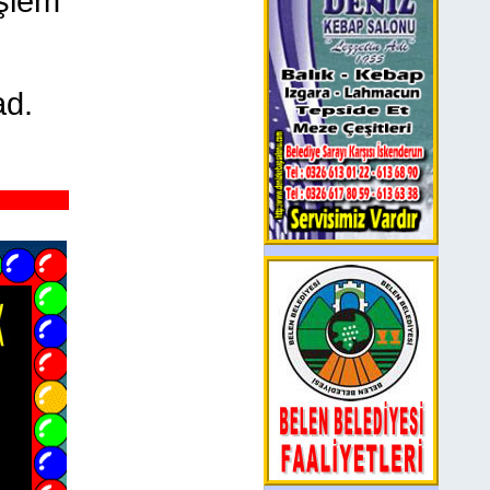
işlem
ad.