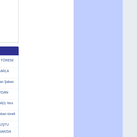
A TÖRENİ
LARLA
şkan Şaban
N’DAN
KAD) Yeni
oban tüneli
LUŞTU
SAN’DA