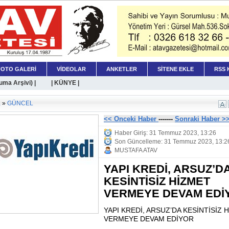
FOTO GALERİ
VİDEOLAR
ANKETLER
SİTENE EKLE
RSS 
ma Arşivi) |
| KÜNYE |
a
»
GÜNCEL
<< Onceki Haber
-------
Sonraki Haber >
Haber Giriş: 31 Temmuz 2023, 13:26
Son Güncelleme: 31 Temmuz 2023, 13:2
MUSTAFA ATAV
YAPI KREDİ, ARSUZ’D
KESİNTİSİZ HİZMET
VERMEYE DEVAM EDİ
YAPI KREDİ, ARSUZ’DA KESİNTİSİZ 
VERMEYE DEVAM EDİYOR