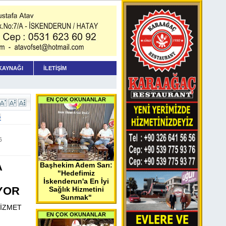
KAYNAĞI
İLETİŞİM
EN ÇOK OKUNANLAR
>
6
A
Başhekim Adem Sarı:
"Hedefimiz
İskenderun'a En İyi
YOR
Sağlık Hizmetini
Sunmak"
HİZMET
EN ÇOK OKUNANLAR