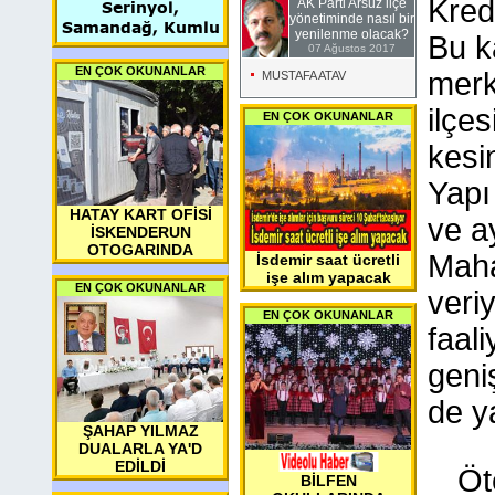
Kred
AK Parti Arsuz ilçe
Serinyol,
yönetiminde nasıl bir
Samandağ, Kumlu
yenilenme olacak?
Bu k
07 Ağustos 2017
EN ÇOK OKUNANLAR
merk
MUSTAFA ATAV
ilçe
EN ÇOK OKUNANLAR
kesi
Yapı
HATAY KART OFİSİ
ve ay
İSKENDERUN
OTOGARINDA
Maha
İsdemir saat ücretli
işe alım yapacak
EN ÇOK OKUNANLAR
veri
EN ÇOK OKUNANLAR
faal
geni
de y
ŞAHAP YILMAZ
DUALARLA YA'D
EDİLDİ
Öt
BİLFEN