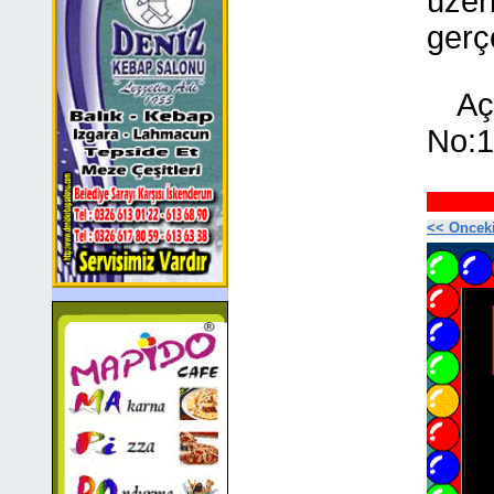
üzer
gerçe
Aç
No:1
<< Oncek